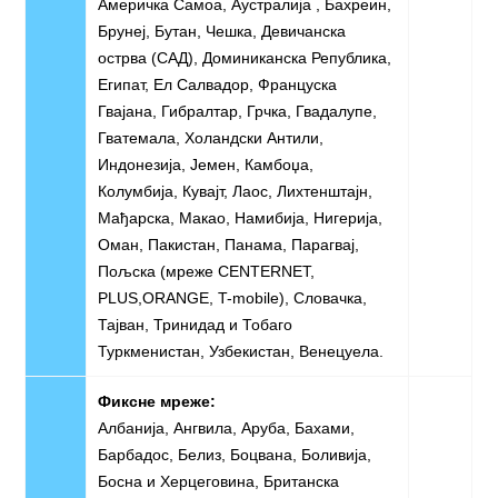
Америчка Самоа, Аустралија , Бахреин,
Брунеј, Бутан, Чешка, Девичанска
острва (САД), Доминиканска Република,
Египат, Ел Салвадор, Француска
Гвајана, Гибралтар, Грчка, Гвадалупе,
Гватемала, Холандски Антили,
Индонезија, Јемен, Камбоџа,
Колумбија, Кувајт, Лаос, Лихтенштајн,
Мађарска, Макао, Намибија, Нигерија,
Оман, Пакистан, Панама, Парагвај,
Пољска (мреже CENTERNET,
PLUS,ORANGE, T-mobile), Словачка,
Тајван, Тринидад и Тобаго
Туркменистан, Узбекистан, Венецуела.
Фиксне мреже:
Албанија, Ангвила, Аруба, Бахами,
Барбадос, Белиз, Боцвана, Боливија,
Босна и Херцеговина, Британска