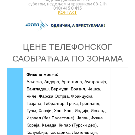
суботом, недељом и празником 08-21h
018/ 415 0 415
КОНТАКТ
ЦЕНЕ ТЕЛЕФОНСКОГ
САОБРАЋАЈА ПО ЗОНАМA
Фиксне мреже:
Аљаска, Андора, Аргентина, Аустралија,
Бангладеш, Бермуди, Бразил, Чешка,
Чиле, Фарска Острва, Француска
Гвајана, Гибралтар, Грчка, Гренланд,
Гуам, Хаваји, Хонг Конг, Индија, Исланд,
Израел (без Палестине), Јапан, Јужна
Кореја, Канада, Кипар (Турски део),
Колумбија, Костарика, Лихтенштајн,