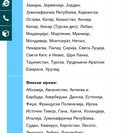
Јамајка, Јерменија, Јордан,
Јужноафричка Република, Кајманска
Острва, Катар, Казахстан, Кенија,
Кипар, Кипар (Турски део), Либан,
Маурицијус, Мартиник, Мјанмар,
Молдавија, Монтсерат, Непал,
Никарагва, Палау, Сирија, Света Луција,
Свети Китс и Невис, Шри Ланка,
Таџикистан, Турска, Уједињени Арапски
Емирати, Уругвај.
Фиксне мреже:
Абхазија, Авганистан, Антигва и
Барбуда, Азербејџан, Данска, Естонија,
Фиџи, Француска Полинезија, Ирска,
Источни Тимор, Гана, Хаити, Холандија,
Италија, Јужноафричка Република,
Судан, Камерун, Киргистан, Лесото,
Летонија, Либија, Луксембург,