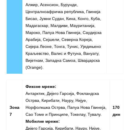
Алжир, Асенсион, Бурунди,
Централноафричка република, Гвинеја
Бисао, Јужни Судан, Кина, Конго, Куба,
Мадагаскар, Малдиви, Мауританија,
Мароко, Папуа Нова Гвинеја, Саудијска
Арабија, Сејшели, Северна Кореја,
Сијера Леоне, Тонга, Тунис, Уједињено
Краљевство, Валис и Футуна, Вануату,
Вијетнам, Западна Самоа, Швајцарска
(Orange).
Фиксне мреже:
Антарктик, Дијего Гарсија, Фокландска
Острва, Кирибати, Науру, Нијуе,
Зона
Норфолкшка Острва, Папуа Нова Гвинеја,
170
7
Сао Томе и Принципе, Токелау, Тувалу.
дин
Мобилне мреже:
Дијего Гарсија, Кирибати, Науру, Нијуе,