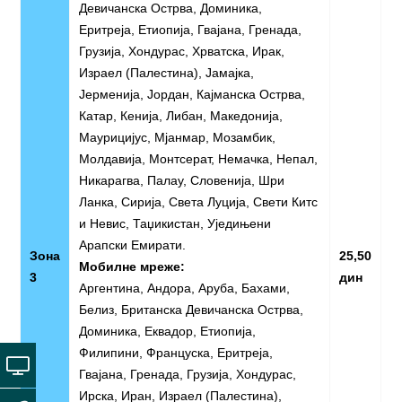
Девичанска Острва, Доминика,
Еритреја, Етиопија, Гвајана, Гренада,
Грузија, Хондурас, Хрватска, Ирак,
Израел (Палестина), Јамајка,
Јерменија, Јордан, Кајманска Острва,
Катар, Кенија, Либан, Македонија,
Маурицијус, Мјанмар, Мозамбик,
Молдавија, Монтсерат, Немачка, Непал,
Никарагва, Палау, Словенија, Шри
Ланка, Сирија, Света Луција, Свети Китс
и Невис, Таџикистан, Уједињени
Арапски Емирати.
Зона
25,50
Мобилне мреже:
3
дин
Аргентина, Андора, Аруба, Бахами,
Белиз, Британска Девичанска Острва,
Доминика, Еквадор, Етиопија,
Филипини, Француска, Еритреја,
Гвајана, Гренада, Грузија, Хондурас,
Ирска, Иран, Израел (Палестина),