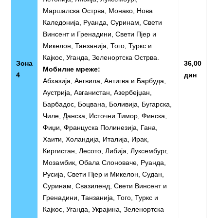
Маршалска Острва, Монако, Нова
Каледонија, Руанда, Суринам, Свети
Винсент и Гренадини, Свети Пјер и
Микелон, Танзанија, Того, Туркс и
Кајкос, Уганда, Зеленортска Острва.
Зона
36,00
Мобилне мреже:
4
дин
Абхазија, Ангвила, Антигва и Барбуда,
Аустрија, Авганистан, Азербејџан,
Барбадос, Боцвана, Боливија, Бугарска,
Чиле, Данска, Источни Тимор, Финска,
Фиџи, Француска Полинезија, Гана,
Хаити, Холандија, Италија, Ирак,
Киргистан, Лесото, Либија, Луксембург,
Мозамбик, Обала Слоноваче, Руанда,
Русија, Свети Пјер и Микелон, Судан,
Суринам, Свазиленд, Свети Винсент и
Гренадини, Танзанија, Того, Туркс и
Кајкос, Уганда, Украјина, Зеленортска