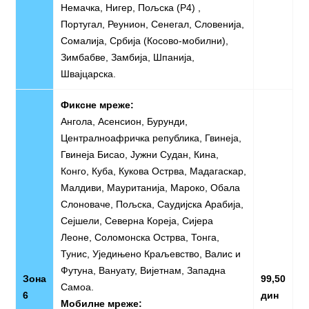
Немачка, Нигер, Пољска (P4) ,
Португал, Реунион, Сенегал, Словенија,
Сомалија, Србија (Косово-мобилни),
Зимбабве, Замбија, Шпанија,
Швајцарска.
Фиксне мреже:
Ангола, Асенсион, Бурунди,
Централноафричка република, Гвинеја,
Гвинеја Бисао, Јужни Судан, Кина,
Конго, Куба, Кукова Острва, Мадагаскар,
Малдиви, Мауританија, Мароко, Обала
Слоноваче, Пољска, Саудијска Арабија,
Сејшели, Северна Кореја, Сијера
Леоне, Соломонска Острва, Тонга,
Тунис, Уједињено Краљевство, Валис и
Футуна, Вануату, Вијетнам, Западна
Зона
99,50
Самоа.
6
дин
Мобилне мреже: