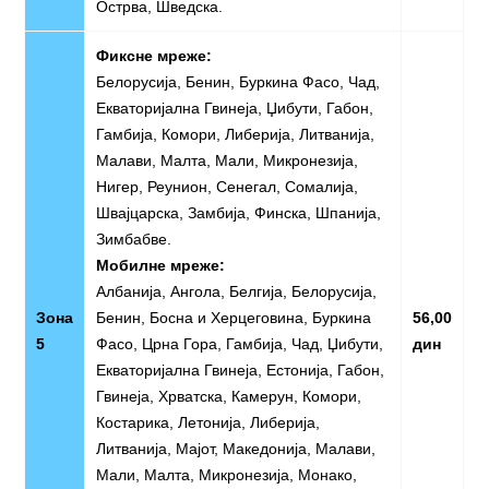
Острва, Шведска.
Фиксне мреже:
Белорусија, Бенин, Буркина Фасо, Чад,
Екваторијална Гвинеја, Џибути, Габон,
Гамбија, Комори, Либерија, Литванија,
Малави, Малта, Мали, Микронезија,
Нигер, Реунион, Сенегал, Сомалија,
Швајцарска, Замбија, Финска, Шпанија,
Зимбабве.
Мобилне мреже:
Албанија, Ангола, Белгија, Белорусија,
Зона
Бенин, Босна и Херцеговина, Буркина
56,00
5
Фасо, Црна Гора, Гамбија, Чад, Џибути,
дин
Екваторијална Гвинеја, Естонија, Габон,
Гвинеја, Хрватска, Камерун, Комори,
Костарика, Летонија, Либерија,
Литванија, Мајот, Македонија, Малави,
Мали, Малта, Микронезија, Монако,