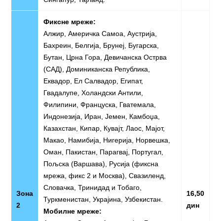
Фиксне мреже:
Алжир, Америчка Самоа, Аустрија,
Бахреин, Белгија, Брунеј, Бугарска,
Бутан, Црна Гора, Девичанска Острва
(САД), Доминиканска Република,
Еквадор, Ел Салвадор, Египат,
Гвадалупе, Холандски Антили,
Филипини, Француска, Гватемала,
Индонезија, Иран, Јемен, Камбоџа,
Казахстан, Кипар, Кувајт, Лаос, Мајот,
Макао, Намибија, Нигерија, Норвешка,
Оман, Пакистан, Парагвај, Португал,
Пољска (Варшава), Русија (фиксна
мрежа, фикс 2 и Москва), Свазиленд,
Словачка, Тринидад и Тобаго,
Зона
16,50
Туркменистан, Украјина, Узбекистан.
2
дин
Мобилне мреже: