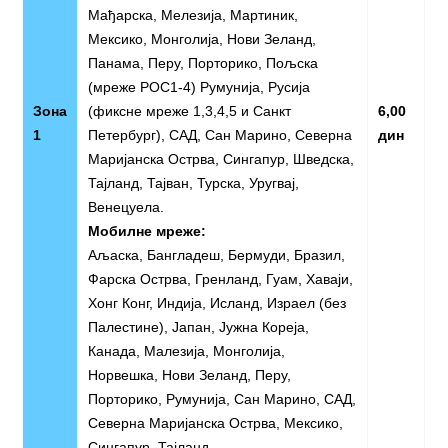
Мађарска, Мелезија, Мартиник,
Мексико, Монголија, Нови Зеланд,
Панама, Перу, Порторико, Пољска
(мреже РОС1-4) Румунија, Русија
Зона
(фиксне мреже 1,3,4,5 и Санкт
6,00
1
Петербург), САД, Сан Марино, Северна
дин
Маријанска Острва, Сингапур, Шведска,
Тајланд, Тајван, Турска, Уругвај,
Венецуела.
Мобилне мреже:
Аљаска, Бангладеш, Бермуди, Бразил,
Фарска Острва, Гренланд, Гуам, Хаваји,
Хонг Конг, Индија, Исланд, Израел (без
Палестине), Јапан, Јужна Кореја,
Канада, Малезија, Монголија,
Норвешка, Нови Зеланд, Перу,
Порторико, Румунија, Сан Марино, САД,
Северна Маријанска Острва, Мексико,
Сингапур, Тајланд.