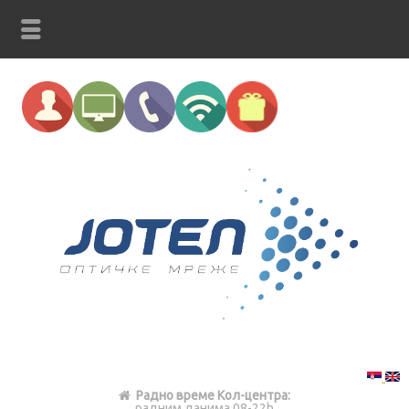
Радно време Кол-центра:
радним данима 08-22h