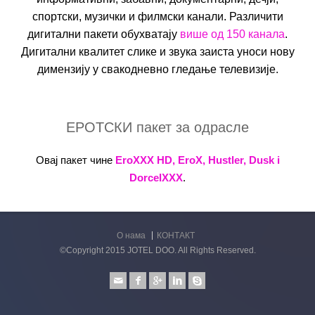
спортски, музички и филмски канали. Различити
дигитални пакети обухватају
више од 150 канала
.
Дигитални квалитет слике и звука заиста уноси нову
димензију у свакодневно гледање телевизије.
ЕРОТСКИ пакет за одрасле
Овај пакет чине
EroXXX HD, EroX, Hustler, Dusk i
DorcelXXX
.
О нама
КОНТАКТ
©Copyright 2015 JOTEL DOO. All Rights Reserved.