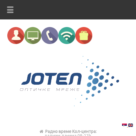
Радно време Кол-центра:
радним данима 08-22h