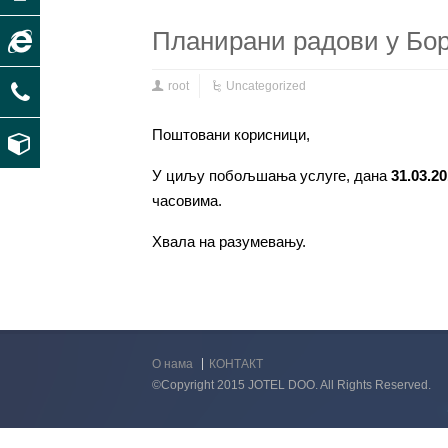
Планирани радови у Бор
root
Uncategorized
Поштовани корисници,
У циљу
побољшања
услуг
е
, дана
31.
03.2
часовима.
Хвала на разумевању.
О нама
КОНТАКТ
©Copyright 2015 JOTEL DOO. All Rights Reserved.