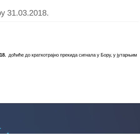
у 31.03.2018.
018.
доћиће до краткотрајно прекида сигнала у Бору, у јутарњим