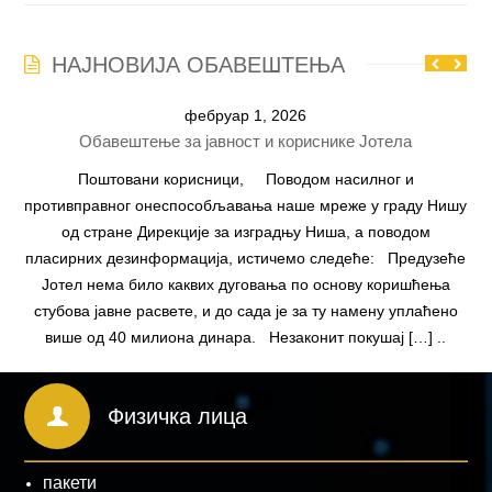
НАЈНОВИЈА ОБАВЕШТЕЊА
фебруар 1, 2026
Обавештење за јавност и кориснике Јотела
Поштовани корисници, Поводом насилног и
противправног онеспособљавања наше мреже у граду Нишу
од стране Дирекције за изградњу Ниша, а поводом
пласирних дезинформација, истичемо следеће: Предузеће
Јотел нема било каквих дуговања по основу коришћења
стубова јавне расвете, и до сада је за ту намену уплаћено
више од 40 милиона динара. Незаконит покушај […] ..
Физичка лица
пакети