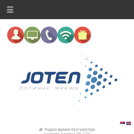
Радно време Кол-центра:
радним данима 08-22h