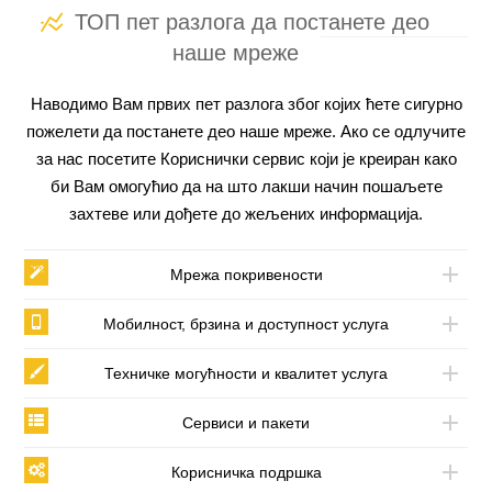
ТОП пет разлога да постанете део
наше мреже
Наводимо Вам првих пет разлога због којих ћете сигурно
пожелети да постанете део наше мреже. Ако се одлучите
за нас посетите Кориснички сервис који је креиран како
би Вам омогућио да на што лакши начин пошаљете
захтеве или дођете до жељених информација.
Мрежа покривености
Мобилност, брзина и доступност услуга
Техничке могућности и квалитет услуга
Сервиси и пакети
Корисничка подршка