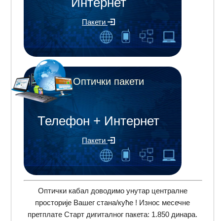
Интернет
Пакети
Оптички пакети
Телефон + Интернет
Пакети
Оптички кабал доводимо унутар централне
просторије Вашег стана/куће ! Износ месечне
претплате Старт дигиталног пакета: 1.850 динара.