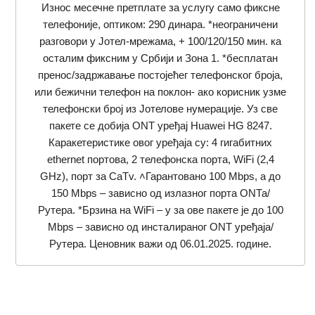
Износ месечне претплате за услугу само фиксне
телефоније, оптиком: 290 динара. *неограничени
разговори у Јотел-мрежама, + 100/120/150 мин. ка
осталим фиксним у Србији и Зона 1. *бесплатан
пренос/задржавање постојећег телефoнског броја,
или бежични телефон на поклон- ако корисник узме
телефонски број из Јотелове нумерације. Уз све
пакете се добија ONT уређај Huawei HG 8247.
Каракетеристике овог уређаја су: 4 гигабитних
ethernet портова, 2 телефонска порта, WiFi (2,4
GHz), порт за CaTv. ˄Гарантовано 100 Mbps, а до
150 Mbps – зависно од излазног порта ОNТа/
Рутера. *Брзина на WiFi – у за ове пакете je до 100
Mbps – зависно од инсталираног ОNТ уређаја/
Рутера. Ценовник важи од 06.01.2025. године.